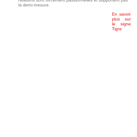
relations sont forcément passionnelles et supportent pas
la demi-mesure.
En savoir
plus sur
le signe
Tigre