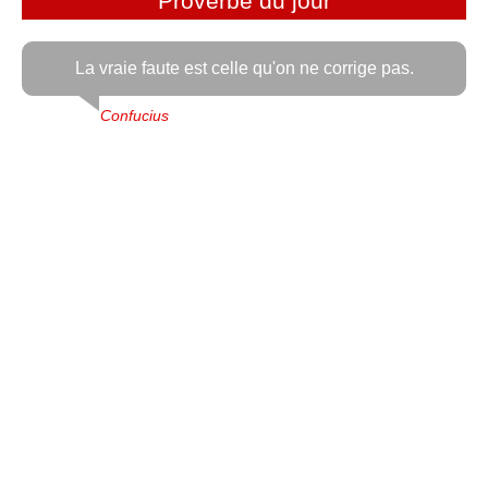
Proverbe du jour
La vraie faute est celle qu'on ne corrige pas.
Confucius