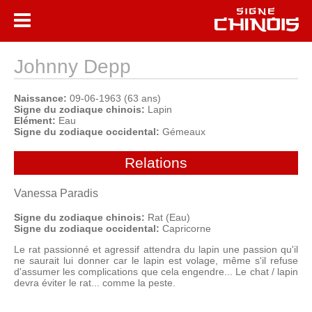
Johnny Depp
Naissance:
09-06-1963 (63 ans)
Signe du zodiaque chinois:
Lapin
Elément:
Eau
Signe du zodiaque occidental:
Gémeaux
Relations
Vanessa Paradis
Signe du zodiaque chinois:
Rat (Eau)
Signe du zodiaque occidental:
Capricorne
Le rat passionné et agressif attendra du lapin une passion qu'il
ne saurait lui donner car le lapin est volage, même s'il refuse
d'assumer les complications que cela engendre... Le chat / lapin
devra éviter le rat... comme la peste.