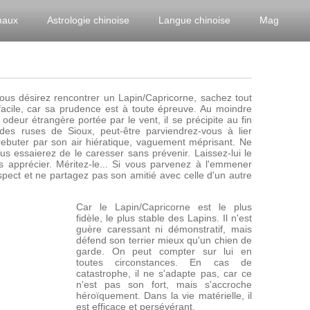
maux
Astrologie chinoise
Langue chinoise
Mag
vous désirez rencontrer un Lapin/Capricorne, sachez tout
acile, car sa prudence est à toute épreuve. Au moindre
 odeur étrangère portée par le vent, il se précipite au fin
des ruses de Sioux, peut-être parviendrez-vous à lier
ebuter par son air hiératique, vaguement méprisant. Ne
us essaierez de le caresser sans prévenir. Laissez-lui le
 apprécier. Méritez-le... Si vous parvenez à l'emmener
espect et ne partagez pas son amitié avec celle d'un autre
Car le Lapin/Capricorne est le plus
fidèle, le plus stable des Lapins. Il n'est
guère caressant ni démonstratif, mais
défend son terrier mieux qu'un chien de
garde. On peut compter sur lui en
toutes circonstances. En cas de
catastrophe, il ne s'adapte pas, car ce
n'est pas son fort, mais s'accroche
héroïquement. Dans la vie matérielle, il
est efficace et persévérant.