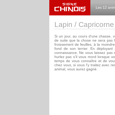
Les 12 ani
Lapin / Capricorne
Si un jour, au cours d'une chasse, 
de suite que la chose ne sera pas f
froissement de feuilles, à la moindre
fond de son terrier. En déployant 
connaissance. Ne vous laissez pas r
hurlez pas s'il vous mord lorsque vo
temps de vous connaître et de vous
chez vous, si vous l'y traitez avec r
animal, vous aurez gagné.