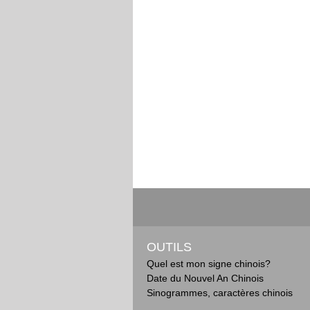
OUTILS
Quel est mon signe chinois?
Date du Nouvel An Chinois
Sinogrammes, caractères chinois