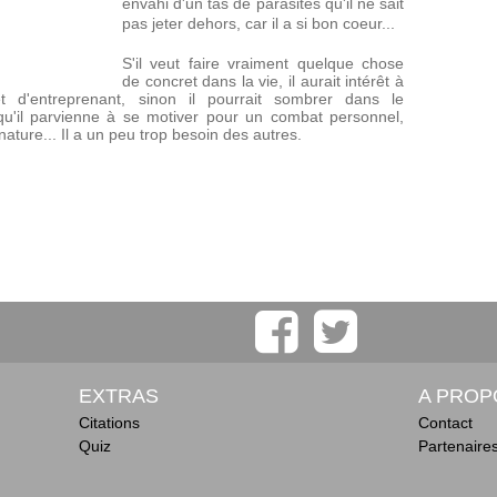
envahi d'un tas de parasites qu'il ne sait
pas jeter dehors, car il a si bon coeur...
S'il veut faire vraiment quelque chose
de concret dans la vie, il aurait intérêt à
et d'entreprenant, sinon il pourrait sombrer dans le
t qu'il parvienne à se motiver pour un combat personnel,
nature... Il a un peu trop besoin des autres.
EXTRAS
A PROP
Citations
Contact
Quiz
Partenaire