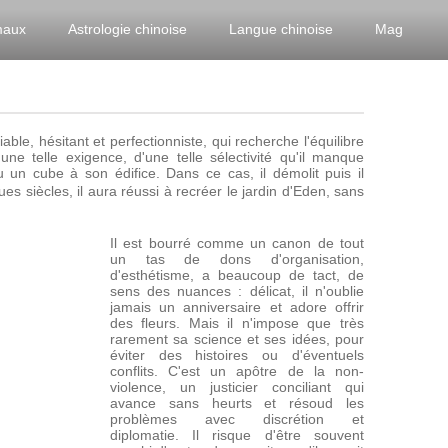
maux
Astrologie chinoise
Langue chinoise
Mag
ble, hésitant et perfectionniste, qui recherche l'équilibre
une telle exigence, d'une telle sélectivité qu'il manque
 un cube à son édifice. Dans ce cas, il démolit puis il
ques siècles, il aura réussi à recréer le jardin d'Eden, sans
Il est bourré comme un canon de tout
un tas de dons d'organisation,
d'esthétisme, a beaucoup de tact, de
sens des nuances : délicat, il n'oublie
jamais un anniversaire et adore offrir
des fleurs. Mais il n'impose que très
rarement sa science et ses idées, pour
éviter des histoires ou d'éventuels
conflits. C'est un apôtre de la non-
violence, un justicier conciliant qui
avance sans heurts et résoud les
problèmes avec discrétion et
diplomatie. Il risque d'être souvent