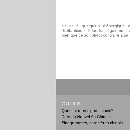
s'allier à quelqu'un d'énergique 
dilettantisme. Il faudrait égalemen
bien que ce soit plutôt contraire à sa 
OUTILS
Quel est mon signe chinois?
Date du Nouvel An Chinois
Sinogrammes, caractères chinois