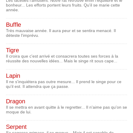
Les facéties l'amusent. Notre rat retrouve enfin l'équilibre et le
bonheur... Les efforts portent leurs fruits. Qu'il se marie cette
année.
Buffle
Très mauvaise année. Il aura peur et se sentira menacé. Il
déteste l'imprévu.
Tigre
Il croira que c'est arrivé et consacrera toutes ses forces à la
réussite des nouvelles idées... Mais le singe rit sous cape...
Lapin
Il ne s'inquiétera pas outre mesure... Il prend le singe pour ce
qu'il est. Il attendra que ça passe.
Dragon
Il se mettra en avant quitte à le regretter... Il n'aime pas qu'on se
moque de lui.
Serpent
Sa sagesse grimace, il se moque... Mais il est capable de